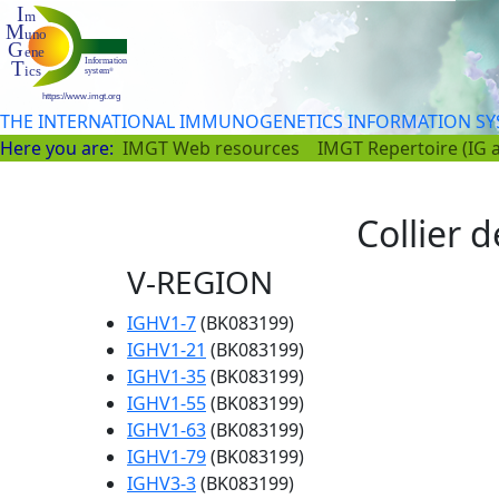
THE INTERNATIONAL IMMUNOGENETICS INFORMATION S
Here you are:
IMGT Web resources
IMGT Repertoire (IG 
Collier d
V-REGION
IGHV1-7
(BK083199)
IGHV1-21
(BK083199)
IGHV1-35
(BK083199)
IGHV1-55
(BK083199)
IGHV1-63
(BK083199)
IGHV1-79
(BK083199)
IGHV3-3
(BK083199)