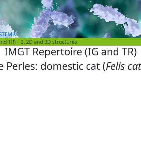
YSTEM®
and TR)
3. 2D and 3D structures
IMGT Repertoire (IG and TR)
e Perles: domestic cat (
Felis ca