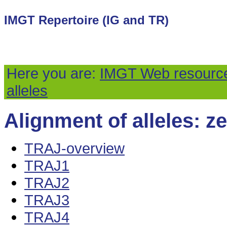
IMGT Repertoire (IG and TR)
Here you are:
IMGT Web resourc
alleles
Alignment of alleles: ze
TRAJ-overview
TRAJ1
TRAJ2
TRAJ3
TRAJ4