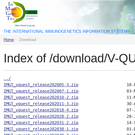
THE INTERNATIONAL IMMUNOGENETICS INFORMATION SYSTEM®
Home
Download
Index of /download/V-Q
../
IMGT_vquest_release202005-3.zip
IMGT_vquest_release202007-1.zip
IMGT_vquest_release202010-2.zip
IMGT_vquest_release202011-3.zip
IMGT_vquest_release202018-4.zip
IMGT_vquest_release202028-2.zip
IMGT_vquest_release202031-2.zip
IMGT_vquest_release202038-1.zip